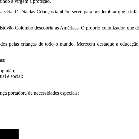
edindo a virgem a proteção.
s da vida. O Dia das Crianças também serve para nos lembrar que a infâ
istóvão Colombo descobriu as Américas. O próprio colonizador, que de
ntados pelas crianças de todo o mundo. Merecem destaque a educação,
as:
 opinião;
ual e social;
ança portadora de necessidades especiais;