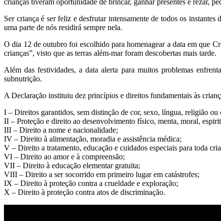
crianças tiveram oportunidade de brincar, ganhar presentes e rezar, p
Ser criança é ser feliz e desfrutar intensamente de todos os instante
uma parte de nós residirá sempre nela.
O dia 12 de outubro foi escolhido para homenagear a data em que Cr
crianças”, visto que as terras além-mar foram descobertas mais tarde.
Além das festividades, a data alerta para muitos problemas enfre
subnutrição.
A Declaração instituiu dez princípios e direitos fundamentais às crianç
I – Direitos garantidos, sem distinção de cor, sexo, língua, religião ou
II – Proteção e direito ao desenvolvimento físico, menta, moral, espirit
III – Direito a nome e nacionalidade;
IV – Direito à alimentação, moradia e assistência médica;
V – Direito a tratamento, educação e cuidados especiais para toda cri
VI – Direito ao amor e à compreensão;
VII – Direito à educação elementar gratuita;
VIII – Direito a ser socorrido em primeiro lugar em catástrofes;
IX – Direito à proteção contra a crueldade e exploração;
X – Direito à proteção contra atos de discriminação.