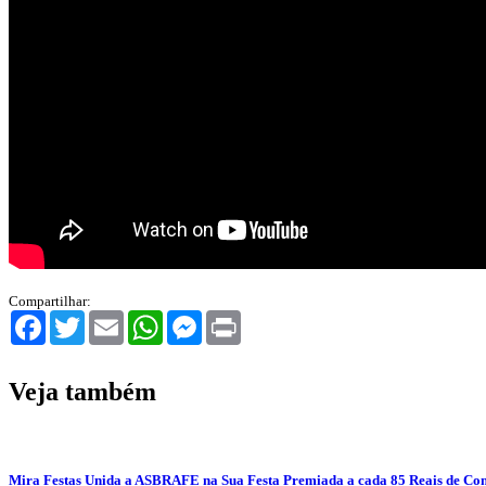
Compartilhar:
Facebook
Twitter
Email
WhatsApp
Messenger
Print
Veja também
Mira Festas Unida a ASBRAFE na Sua Festa Premiada a cada 85 Reais de C