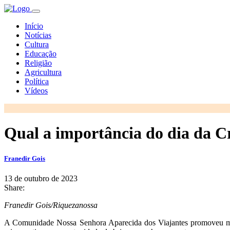
Início
Notícias
Cultura
Educação
Religião
Agricultura
Política
Vídeos
Qual a importância do dia da C
Franedir Gois
13 de outubro de 2023
Share:
Franedir Gois/Riquezanossa
A Comunidade Nossa Senhora Aparecida dos Viajantes promoveu mom